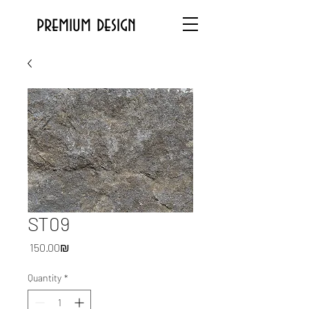
premium design
ST09
Price
‏150.00 ‏₪
Quantity
*