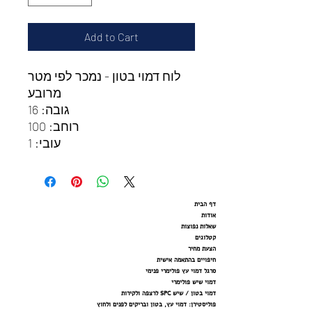
Add to Cart
לוח דמוי בטון - נמכר לפי מטר
מרובע
גובה: 16
רוחב: 100
עובי: 1
דף הבית
אודות
שאלות נפוצות
קטלוגים
הצעת מחיר
חיפויים בהתאמה אישית
סרגל דמוי עץ פולימרי פנימי
דמוי שיש פולימרי
דמוי בטון / שיש SPC לרצפה ולקירות
פוליסטירן: דמוי עץ, בטון ובריקים לפנים ולחוץ