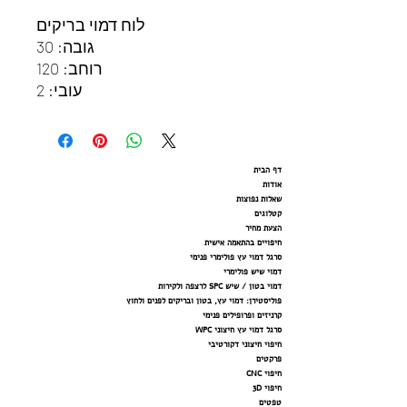
לוח דמוי בריקים
גובה: 30
רוחב: 120
עובי: 2
דף הבית
אודות
שאלות נפוצות
קטלוגים
הצעת מחיר
חיפויים בהתאמה אישית
סרגל דמוי עץ פולימרי פנימי
דמוי שיש פולימרי
דמוי בטון / שיש SPC לרצפה ולקירות
פוליסטירן: דמוי עץ, בטון ובריקים לפנים ולחוץ
קרניזים ופרופילים פנימי
סרגל דמוי עץ חיצוני WPC
חיפוי חיצוני דקורטיבי
פרקטים
חיפוי CNC
חיפוי 3D
טפטים