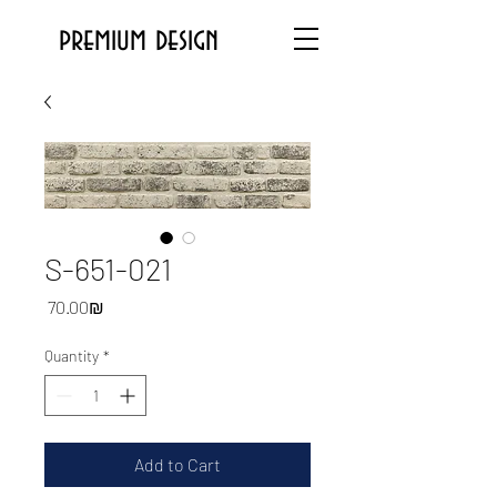
premium design
S-651-021
Price
‏70.00 ‏₪
Quantity
*
Add to Cart