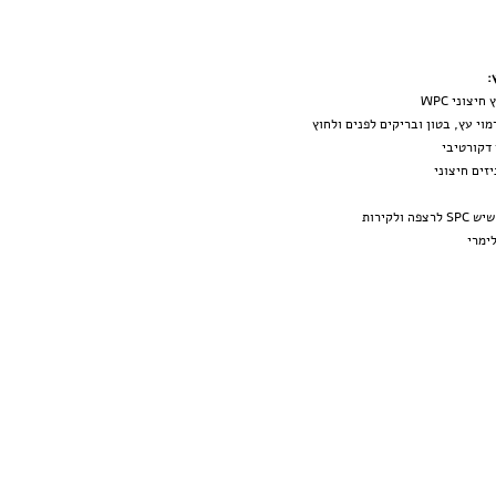
:
יצוני WPC
מוי עץ, בטון ובריקים לפנים ולחוץ
 דקורטיבי
זים חיצוני
צפה ולקירות
לימר
י