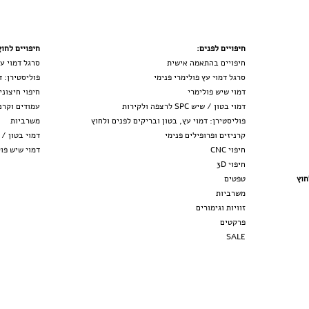
חיפויים לפנים:
חיפויים לחוץ
חיפויים בהתאמה אישית
סרגל דמוי עץ ח
סרגל דמוי עץ פולימרי פנימי
פוליסטירן: ד
דמוי שיש פולימר
י
חיפוי חיצוני
דמוי בטון / שיש SPC לרצפה ולקירות
עמודים וקרני
פוליסטירן: דמוי עץ, בטון ובריקים לפנים ולחוץ
משרב
יות
קרניזים ופרופילים פנימי
דמוי
בטון / שיש SPC לר
חיפוי CNC
דמוי שיש פו
חיפ
וי
3D
חוץ
טפטים
משרביות
זוויות וגימורים
פרקטים
SALE