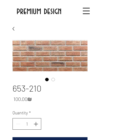
premium design
653-210
Price
‏100.00 ‏₪
Quantity
*