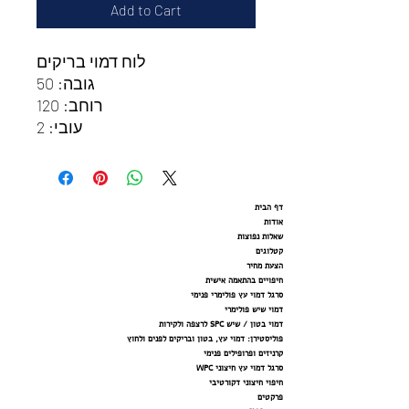
Add to Cart
לוח דמוי בריקים
גובה: 50
רוחב: 120
עובי: 2
דף הבית
אודות
שאלות נפוצות
קטלוגים
הצעת מחיר
חיפויים בהתאמה אישית
סרגל דמוי עץ פולימרי פנימי
דמוי שיש פולימרי
דמוי בטון / שיש SPC לרצפה ולקירות
פוליסטירן: דמוי עץ, בטון ובריקים לפנים ולחוץ
קרניזים ופרופילים פנימי
סרגל דמוי עץ חיצוני WPC
חיפוי חיצוני דקורטיבי
פרקטים