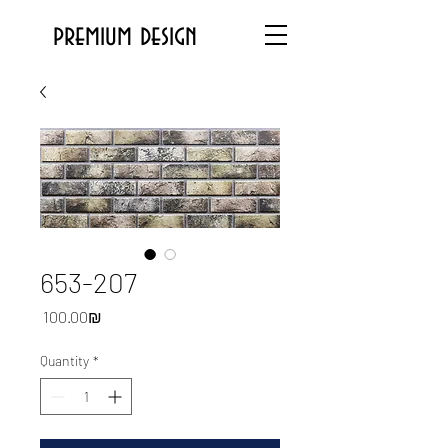
premium design
653-207
Price
‏100.00 ‏₪
Quantity
*