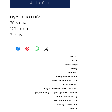
Add to Cart
לוח דמוי בריקים
גובה: 30
רוחב: 120
עובי: 2
דף הבית
אודות
שאלות נפוצות
קטלוגים
הצעת מחיר
חיפויים בהתאמה אישית
סרגל דמוי עץ פולימרי פנימי
דמוי שיש פולימרי
דמוי בטון / שיש SPC לרצפה ולקירות
פוליסטירן: דמוי עץ, בטון ובריקים לפנים ולחוץ
קרניזים ופרופילים פנימי
סרגל דמוי עץ חיצוני WPC
חיפוי חיצוני דקורטיבי
פרקטים