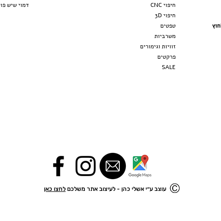
חיפוי CNC
דמוי שיש פו
חיפ
וי
3D
חוץ
טפטים
משרביות
זוויות וגימורים
פרקטים
SALE
עוצב ע״י אשלי כהן - לעיצוב אתר משלכם
לחצו כאן