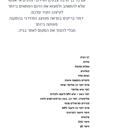
עם כל כך הרבה צבעים ושילובי גוונים אי אפשר
שלא להתאהב ולמצוא את הדגם המתאים ביותר
לעיצוב הקיר שלכם.
דמוי בריקים במראה מעוצב ומודרני בהתקנה
פשוטה ביותר
מבלי להפוך את המקום לאתר בניה.
דף הבית
אודות
שאלות נפוצות
קטלוגים
הצעת מחיר
חיפויים בהתאמה אישית
סרגל דמוי עץ פולימרי פנימי
דמוי שיש פולימרי
דמוי בטון / שיש SPC לרצפה ולקירות
פוליסטירן: דמוי עץ, בטון ובריקים לפנים ולחוץ
קרניזים ופרופילים פנימי
סרגל דמוי עץ חיצוני WPC
חיפוי חיצוני דקורטיבי
פרקטים
חיפוי CNC
חיפוי 3D