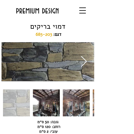
premium design
דמוי בריקים
:דגם
685-203
גובה: 50 ס״מ
רוחב: 120 ס״מ
עובי: 2 ס״מ