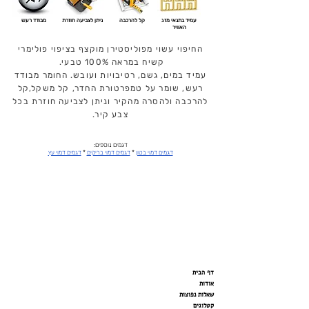
עמיד בתנאי מזג
קל להרכבה
ניתן לצביעה חוזרת
מבודד רעש
האוויר
החיפוי עשוי מפוליסטירן מוקצף בציפוי פולימרי
קשיח במראה 100% טבעי.
עמיד במים, גשם, רטיבויות ועובש. החומר מבודד
רעש, שומר על טמפרטורת החדר, קל משקל,קל
להרכבה ולהסרה מהקיר וניתן לצביעה חוזרת בכל
צבע קיר.
דגמים נוספים:
דגמים דמוי בטון
*
דגמים דמוי בריקים
*
דגמים דמוי עץ
דף הבית
אודות
שאלות נפוצות
קטלוגים