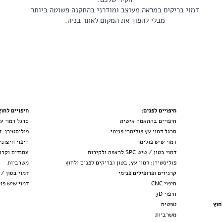
דמוי בריקים במראה מעוצב ומודרני בהתקנה פשוטה ביותר
מבלי להפוך את המקום לאתר בניה.
חיפויים לפנים:
חיפויים לחוץ
חיפויים בהתאמה אישית
סרגל דמוי עץ ח
סרגל דמוי עץ פולימרי פנימי
פוליסטירן: ד
דמוי שיש פולימר
י
חיפוי חיצוני
דמוי בטון / שיש SPC לרצפה ולקירות
עמודים וקרני
פוליסטירן: דמוי עץ, בטון ובריקים לפנים ולחוץ
משרב
יות
קרניזים ופרופילים פנימי
דמוי
בטון / שיש SPC לר
חיפוי CNC
דמוי שיש פו
חיפ
וי
3D
חוץ
טפטים
משרביות