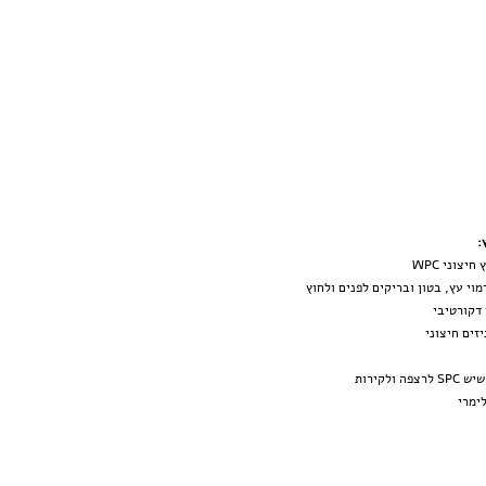
:
יצוני WPC
מוי עץ, בטון ובריקים לפנים ולחוץ
 דקורטיבי
זים חיצוני
צפה ולקירות
לימר
י