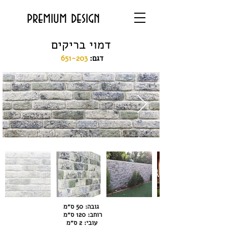
premium design
דמוי בריקים
:דגם
651-203
גובה: 50 ס״מ
רוחב: 120 ס״מ
עובי: 2 ס״מ