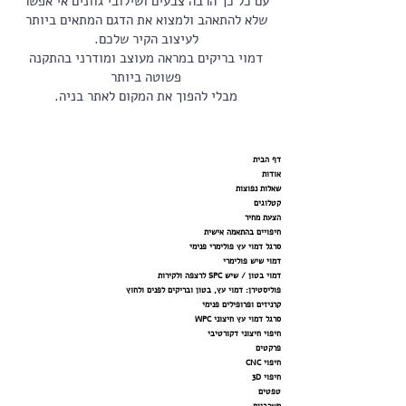
עם כל כך הרבה צבעים ושילובי גוונים אי אפשר
שלא להתאהב ולמצוא את הדגם המתאים ביותר
לעיצוב הקיר שלכם.
דמוי בריקים במראה מעוצב ומודרני בהתקנה
פשוטה ביותר
מבלי להפוך את המקום לאתר בניה.
דף הבית
אודות
שאלות נפוצות
קטלוגים
הצעת מחיר
חיפויים בהתאמה אישית
סרגל דמוי עץ פולימרי פנימי
דמוי שיש פולימרי
דמוי בטון / שיש SPC לרצפה ולקירות
פוליסטירן: דמוי עץ, בטון ובריקים לפנים ולחוץ
קרניזים ופרופילים פנימי
סרגל דמוי עץ חיצוני WPC
חיפוי חיצוני דקורטיבי
פרקטים
חיפוי CNC
חיפוי 3D
טפטים