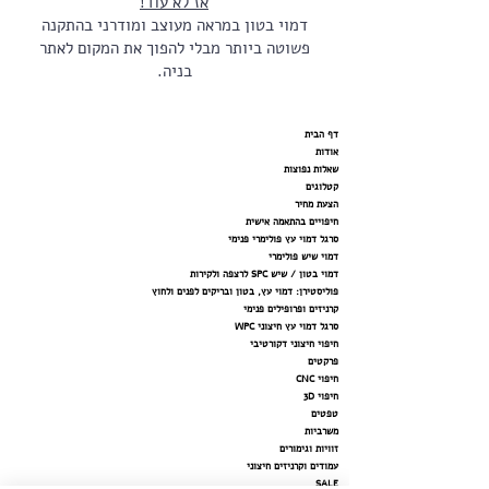
אז לא עוד!
דמוי בטון במראה מעוצב ומודרני בהתקנה
פשוטה ביותר מבלי להפוך את המקום לאתר
בניה.
דף הבית
אודות
שאלות נפוצות
קטלוגים
הצעת מחיר
חיפויים בהתאמה אישית
סרגל דמוי עץ פולימרי פנימי
דמוי שיש פולימרי
דמוי בטון / שיש SPC לרצפה ולקירות
פוליסטירן: דמוי עץ, בטון ובריקים לפנים ולחוץ
קרניזים ופרופילים פנימי
סרגל דמוי עץ חיצוני WPC
חיפוי חיצוני דקורטיבי
פרקטים
חיפוי CNC
חיפוי 3D
טפטים
משרביות
זוויות וגימורים
עמודים וקרניזים חיצוני
SALE