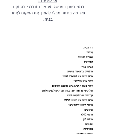
אז לא עוד!
דמוי בטון במראה מעוצב ומודרני בהתקנה
פשוטה ביותר מבלי להפוך את המקום לאתר
בניה.
דף הבית
אודות
שאלות נפוצות
קטלוגים
הצעת מחיר
חיפויים בהתאמה אישית
סרגל דמוי עץ פולימרי פנימי
דמוי שיש פולימרי
דמוי בטון / שיש SPC לרצפה ולקירות
פוליסטירן: דמוי עץ, בטון ובריקים לפנים ולחוץ
קרניזים ופרופילים פנימי
סרגל דמוי עץ חיצוני WPC
חיפוי חיצוני דקורטיבי
פרקטים
חיפוי CNC
חיפוי 3D
טפטים
משרביות
זוויות וגימורים