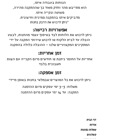
הנוחות בעבודה איתו,
הוא מתייבש מהר וחזק מאוד כך שההתקנה מהירה,
פשוטה ונקייה איתו.
מדביקים איתו בהתקנה פמינית וחיצונית.
*ניתן לרכוש את הדבק בחנות
אפשרויות רכישה:
ניתן לרכוש את הלוחות לבד באיסוף עצמי מהחנות, לבצע
הובלה עד לבית הלקוח או לרכוש שירותי התקנה על ידי
המתקינים המקצועיים שלנו - ההובלה כלולה בהתקנה
זמן אחריות:
אחריות על החומר ניתנת 12 חודשים מיום הקנייה עם הצגת
חשבונית בלבד
זמן אספקה:
ניתן לרכוש את כל המוצרים שבמלאי בחנות באופן מיידי
משלוח: 3-5 ימי עסקים מיום ההזמנה
התקנה: עד 14 ימי עסקים מיום ההזמנה
דף הבית
אודות
שאלות נפוצות
קטלוגים