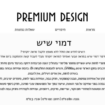
premium design
מראות
חיפויים
שאלות נפוצות
דמוי שיש
רוצים לחדש את החלל ללא מאמץ ולקבל מראה יוקרתי?
יפוי דמוי שיש במראה טבעי ואמיתי למראה יוקרתי מבלי לעבוד קשה וההתקנה ביום אחד!
וצרי לוחות שיש עשויים מחומר פולימרי בתהליך הגנה סביבתית ירוקה בעיבוד מיכון מיוחד.
הלוחות מורכבים בתקן הארצי GN8624.2012, והגיעו לתכונות התלקחות B1: בזכות
בעירת לוחות, אין אדים רעילים, אין להבות.
רון של אחידות צפיפות, מבנה קומפקטי, חוזק גבוה, עמידות בפני לחות, מימדים יציבים, לל
גבוהה בפני שחיקה על פני השטח, שיעור נמוך של התפשטות עובי ספיגה,
חוזק כיפוף סטאט
ות המשטח למחזורי חום וקור, שריטות, סדקים, זיהומים, עמידות לקורוזיה
וחוזק גבוה לפגי
גוב
ה: 280 ס״מ |
רוחב: 12
2 ס״מ |
עובי: 3 מ״מ