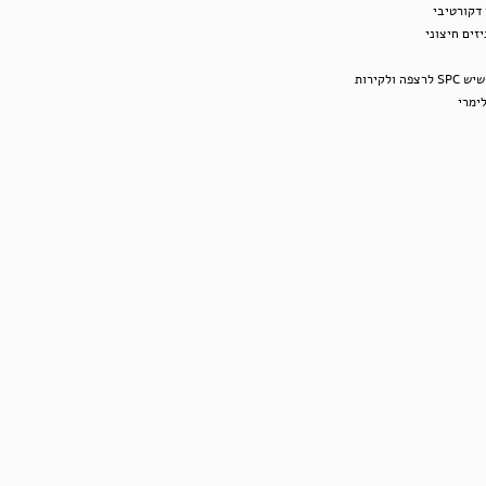
 דקורטיבי
זים חיצוני
צפה ולקירות
לימר
י