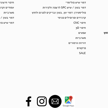
דמוי שיש פולימר
י
חיפוי חיצוני
דמוי בטון / שיש SPC לרצפה ולקירות
עמודים וקרני
פוליסטירן: דמוי עץ, בטון ובריקים לפנים ולחוץ
משרב
יות
קרניזים ופרופילים פנימי
דמוי
בטון / שיש SPC לר
חיפוי CNC
דמוי שיש פו
חיפ
וי
3D
חוץ
טפטים
משרביות
זוויות וגימורים
פרקטים
SALE