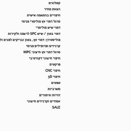
קטלוגים
הצעת מחיר
חיפויים בהתאמה אישית
סרגל דמוי עץ פולימרי פנימי
דמוי שיש פולימרי
דמוי בטון / שיש SPC לרצפה ולקירות
פוליסטירן: דמוי עץ, בטון ובריקים לפנים ול
קרניזים ופרופילים פנימי
סרגל דמוי עץ חיצוני WPC
חיפוי חיצוני דקורטיבי
פרקטים
חיפוי CNC
חיפוי 3D
טפטים
משרביות
זוויות וגימורים
עמודים וקרניזים חיצוני
SALE