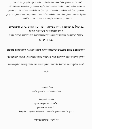
לחומר יש יתרון של אחידות צפיפות, מבנה קומפקטי, חוזק גבוה,
עמידות בפני לחות, מימדים יציבים, ללא עיוותים, עמידות גבוהה בפני
שחיקה על פני השטח, שיעור נמוך של התפשטות עובי ספיגה, חוזק
כיפוף סטטי גבוה, עמידות המשטח למחזורי חום וקור, שריטות, סדקים,
זיהומים, עמידות לקורוזיה וחוזק גבוה לפגיעה.
בנוסף! פרימיום דיזיין מציעה חיפויים דקורטיביים חיצוניים
כולל אלמנטים לעיצוב הבית
כולל קרניזים ועמודים עשויים מחומרים מבודדים ברמה הכי
גבוהה שיש
*לרשותכם צוות מעצבים שישמחו לתת דעה והכוונה
ללא עלות נוספת
*ניתן לרכוש את הלוחות לבד באיסוף עצמי מהחנות, לבצע הובלה עד
לבית הלקוח
או לרכוש שירותי התקנה על ידי המתקינים המקצועיים
שלנו.
אולם תצוגה:
דוד סחרוב 10 ראשון לציון
שעות פעילות:
א'-ה': 9:00-19:00
ו': 9:00-14:00
ניתן להגיע מחוץ לשעות הפעילות בתיאום מראש
טלפקס:
03-5559515