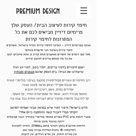
premium design
חיפוי קירות לעיצוב הבית/ העסק שלך
פרימיום דיזיין מביאים לכם את כל
הפתרונות לחיפוי קירות
אנחנו בפרימיום דיזיין - המרכז לחיפוי קירות הגדול בישראל, משווקים
חיפוי קירות בשיטה הכי חדשנית בעולם!
מעל 150 דגמים של חיפויים מעוצבים תחת קורת גג אחת שיעניקו לכם
את כל מה שאתם צריכים לעיצוב קירות.
ישנם חיפויים בדמוי בריקים, דמוי בטון, דמוי עץ ועוד
שישדרגו את
הבית/ בית העסק שלכם
מבפנים ומבחוץ
רוב החיפויים עשויים מפוליסטירן מוקצף בציפוי פולימרי קשיח
עם שכבת אקרילי הנותן מראה 100% טבעי.
עמידים במים, גשם, רטיבויות ועובש.
החומר מבודד רעש, שומר על טמפרטורת החדר, קל משקל,
קל להרכבה ולהסרה מהקיר וניתן לצביעה חוזרת בכל צבע קיר.
חדש בישראל!
חיפוי דמוי שיש במראה טבעי ואמיתי למראה
יוקרתי מבלי לעבוד קשה וההתקנה ביום אחד!
מוצרי לוחות שיש PVC עשויים מחומר פולימרי בתהליך הגנה סביבתית
ירוקה בעיבוד מיכון מיוחד.
הלוחות מורכבים בתקן הארצי GN8624.2012, והגיעו לתכונות
התלקחות B1: בזכות עמידות גבוהה בפני אש,
אין בעירת לוחות, אין אדים רעילים, אין להבות.